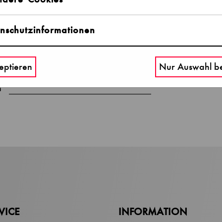
Email
nschutzinformationen
Passwort
eptieren
Nur Auswahl be
t
n
VICE
INFORMATION