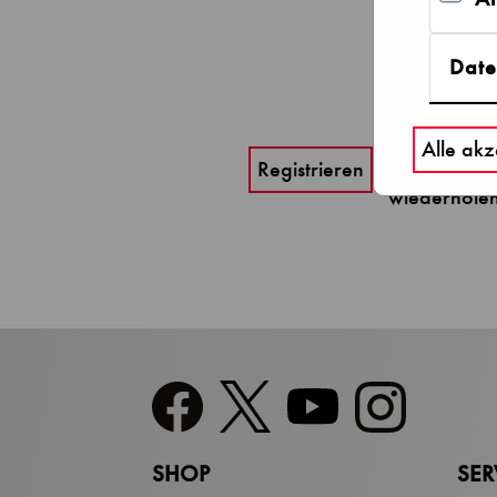
Date
Alle akz
Passwor
wiederhole
SHOP
SER