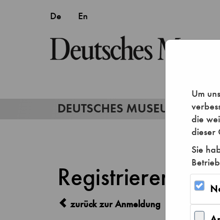
Um unse
verbes
die we
dieser 
Sie hab
Betrieb
Registrieren
N
zurück zur Anmeldung
A