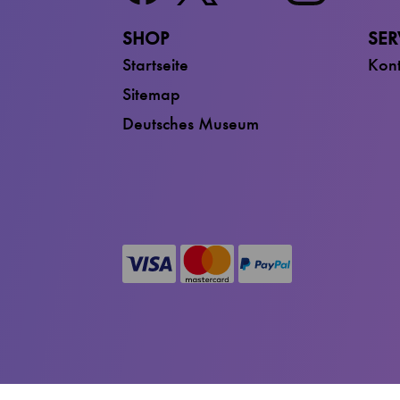
SHOP
SER
Startseite
Kont
Sitemap
Deutsches Museum