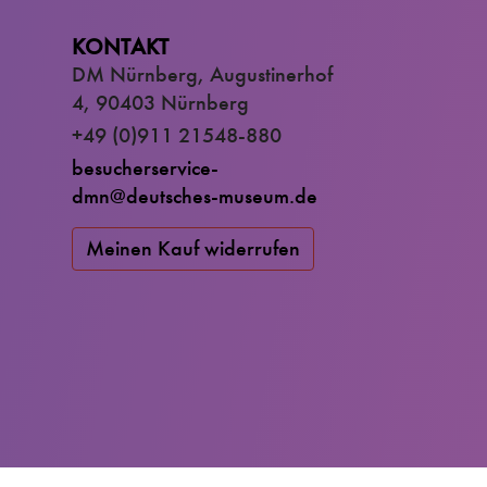
KONTAKT
DM Nürnberg, Augustinerhof
4, 90403 Nürnberg
+49 (0)911 21548-880
besucherservice-
dmn@deutsches-museum.de
Meinen Kauf widerrufen