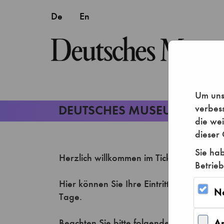
Um unse
verbes
die we
dieser 
Sie hab
Betrieb
N
A