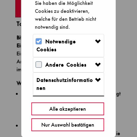
Sie haben die Möglichkeit
Cookies zu deaktivieren,
welche für den Betrieb nicht
Tageskarten
notwendig sind.
Bitte wählen Sie Ihren Besuchstag und eine
Notwendige
Einlasszeit aus
. Während der gewählten
Cookies
Einlasszeit erhalten Sie Zutritt zum Museum.
Anschließend können Sie bis zur Schließung
Andere Cookies
im Museum bleiben.
Datenschutzinformatio
Wichtige Informationen:
nen
Jede Besucherin und jeder Besucher benötigt
ein Ticket. Ausnahme: Mitglieder und
Alle akzeptieren
Schulmitglieder erhalten mit ihrer gültigen
Mitgliedskarte direkten Einlass.
Nur Auswahl bestätigen
Mit dem QR-Code auf Ihrem Smartphone
oder einem ausgedruckten Ticket können Sie