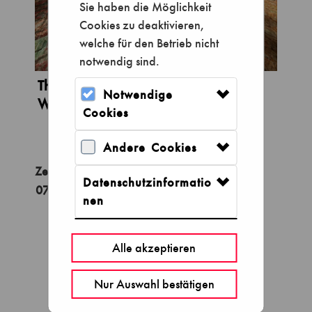
Sie haben die Möglichkeit
Cookies zu deaktivieren,
welche für den Betrieb nicht
notwendig sind.
Theater VR: Das Leben in unseren
Notwendige
Wäldern
Cookies
Andere Cookies
Datenschutzinformatio
nen
Aug 2026
Alle akzeptieren
Mo
Di
Mi
Do
Fr
Sa
So
Nur Auswahl bestätigen
27
28
29
30
31
1
2