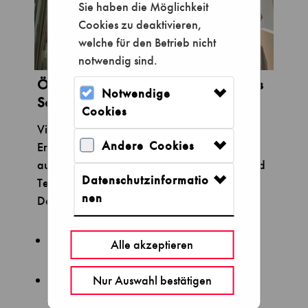
Sie haben die Möglichkeit
Cookies zu deaktivieren,
welche für den Betrieb nicht
notwendig sind.
Öffentliche Übersichtsführung | Do. bis
Notwendige
So. | 11:30 Uhr und 14:00 Uhr
Cookies
Vielfalt entdecken, Meisterwerke erleben:
Andere Cookies
Erfahren Sie Wissenswertes und Spannendes
aus der Geschichte der Naturwissenschaft und
Datenschutzinformatio
Technik und lernen Sie die Highlights im
nen
Deutschen Museum kennen.
Zielgruppe:
Einzelbesucher und
Alle akzeptieren
Kleingruppen (bis 5 Personen)
Altersempfehlung:
ab 12 Jahren
Nur Auswahl bestätigen