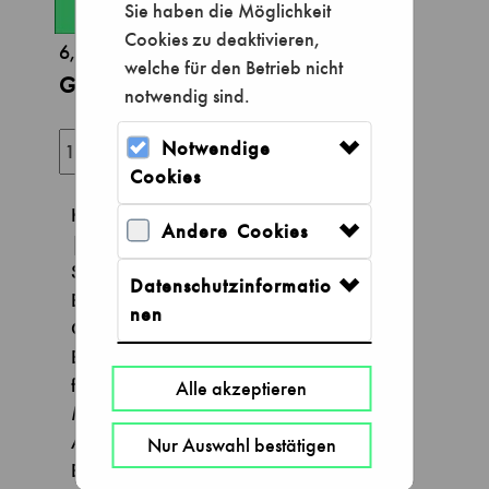
Sie haben die Möglichkeit
Cookies zu deaktivieren,
6,00 €
welche für den Betrieb nicht
Gutschein - Tageskarte ermäßigt
notwendig sind.
Notwendige
Cookies
Kinder und Jugendliche von 6 bis 17 Jahre
Andere Cookies
| SchülerInnen, Auszubildende,
Studierende | Teilnehmende
Datenschutzinformatio
Bundesfreiwilligendienst, Freiw. Soziales/
nen
Ökologisches Jahr | schwerbehinderte
Erwachsene (eingetragene Begleitperson
frei) | München-Pass | Landkreis Pass
Alle akzeptieren
München | Bürgergeld | Grundsicherung |
AsylbewerberInnen | Bayer.
Nur Auswahl bestätigen
Ehrenamtskarte.