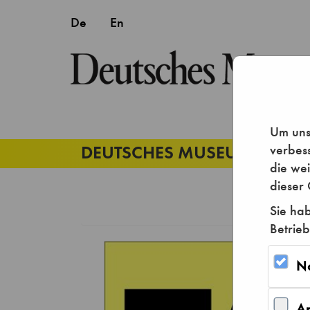
Um unse
verbes
die we
dieser 
Sie hab
Betrieb
N
A